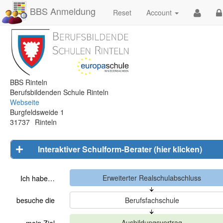
BBS Anmeldung
Reset
Account
BBS Rinteln
Berufsbildenden Schule Rinteln
Webseite
Burgfeldsweide 1
31737
Rinteln
Interaktiver Schulform-Berater (hier klicken)
Ich habe…
besuche die