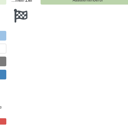
…mein Ziel
e