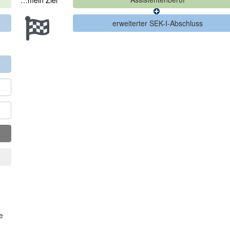
…mein Ziel
e