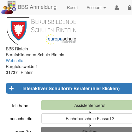
BBS Anmeldung
Reset
Account
BBS Rinteln
Berufsbildenden Schule Rinteln
Webseite
Burgfeldsweide 1
31737
Rinteln
Interaktiver Schulform-Berater (hier klicken)
Ich habe…
besuche die