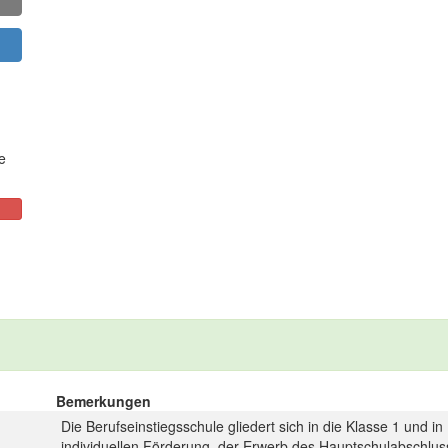
e
Bemerkungen
Die Berufseinstiegsschule gliedert sich in die Klasse 1 und in
individuellen Förderung, der Erwerb des Hauptschulabschlus