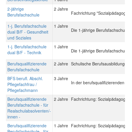
2-jährige
2 Jahre
Fachrichtung "Sozialpädagogik"
Berufsfachschule
1-j. Berufsfachschule
1 Jahre
Die 1-jährige Berufsfachschule du
dual B/F - Gesundheit
und Soziales
1-j. Berufsfachschule
1 Jahre
Die 1-jährige Berufsfachschule du
dual B/F - Technik
Berufsqualifizierende
2 Jahre
Schulische Berufsausbildungen: 
Berufsfachschule
BFS berufl. Abschl.
3 Jahre
In der berufsqualifizierenden Be
Pflegefachfrau /
Pflegefachmann
Berufsqualifizierende
2 Jahre
Fachrichtung: Sozialpädagogisch
Berufsfachschule - für
Realschulabsolventen/-
innen -
Berufsqualifizierende
1 Jahre
Fachrichtung: Sozialpädagogisch
Berufsfachschule - für