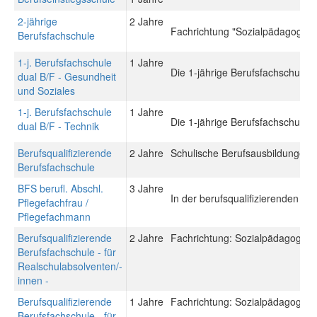
2-jährige
2 Jahre
Fachrichtung "Sozialpädagogik"
Berufsfachschule
1-j. Berufsfachschule
1 Jahre
Die 1-jährige Berufsfachschule du
dual B/F - Gesundheit
und Soziales
1-j. Berufsfachschule
1 Jahre
Die 1-jährige Berufsfachschule du
dual B/F - Technik
Berufsqualifizierende
2 Jahre
Schulische Berufsausbildungen: 
Berufsfachschule
BFS berufl. Abschl.
3 Jahre
In der berufsqualifizierenden Be
Pflegefachfrau /
Pflegefachmann
Berufsqualifizierende
2 Jahre
Fachrichtung: Sozialpädagogisch
Berufsfachschule - für
Realschulabsolventen/-
innen -
Berufsqualifizierende
1 Jahre
Fachrichtung: Sozialpädagogisch
Berufsfachschule - für