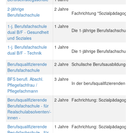
2-jährige
2 Jahre
Fachrichtung "Sozialpädagogik"
Berufsfachschule
1-j. Berufsfachschule
1 Jahre
Die 1-jährige Berufsfachschule du
dual B/F - Gesundheit
und Soziales
1-j. Berufsfachschule
1 Jahre
Die 1-jährige Berufsfachschule du
dual B/F - Technik
Berufsqualifizierende
2 Jahre
Schulische Berufsausbildungen: 
Berufsfachschule
BFS berufl. Abschl.
3 Jahre
In der berufsqualifizierenden Be
Pflegefachfrau /
Pflegefachmann
Berufsqualifizierende
2 Jahre
Fachrichtung: Sozialpädagogisch
Berufsfachschule - für
Realschulabsolventen/-
innen -
Berufsqualifizierende
1 Jahre
Fachrichtung: Sozialpädagogisch
Berufsfachschule - für