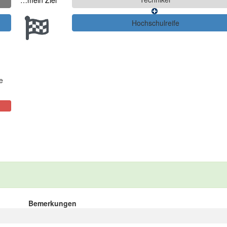
…mein Ziel
e
Bemerkungen