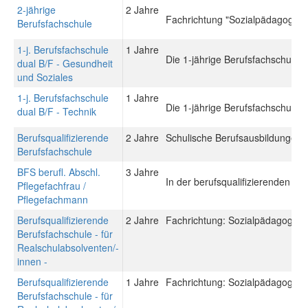
2-jährige
2 Jahre
Fachrichtung "Sozialpädagogik"
Berufsfachschule
1-j. Berufsfachschule
1 Jahre
Die 1-jährige Berufsfachschule du
dual B/F - Gesundheit
und Soziales
1-j. Berufsfachschule
1 Jahre
Die 1-jährige Berufsfachschule du
dual B/F - Technik
Berufsqualifizierende
2 Jahre
Schulische Berufsausbildungen: 
Berufsfachschule
BFS berufl. Abschl.
3 Jahre
In der berufsqualifizierenden Be
Pflegefachfrau /
Pflegefachmann
Berufsqualifizierende
2 Jahre
Fachrichtung: Sozialpädagogisch
Berufsfachschule - für
Realschulabsolventen/-
innen -
Berufsqualifizierende
1 Jahre
Fachrichtung: Sozialpädagogisch
Berufsfachschule - für