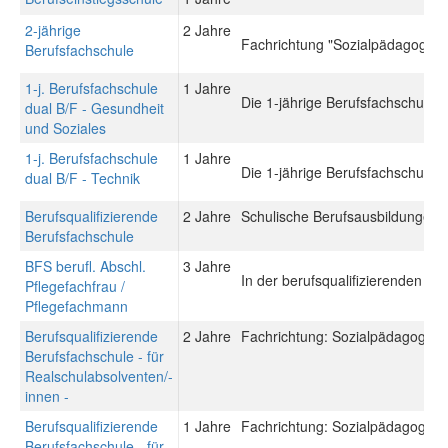
2-jährige
2 Jahre
Fachrichtung "Sozialpädagogik"
Berufsfachschule
1-j. Berufsfachschule
1 Jahre
Die 1-jährige Berufsfachschule du
dual B/F - Gesundheit
und Soziales
1-j. Berufsfachschule
1 Jahre
Die 1-jährige Berufsfachschule du
dual B/F - Technik
Berufsqualifizierende
2 Jahre
Schulische Berufsausbildungen: 
Berufsfachschule
BFS berufl. Abschl.
3 Jahre
In der berufsqualifizierenden Be
Pflegefachfrau /
Pflegefachmann
Berufsqualifizierende
2 Jahre
Fachrichtung: Sozialpädagogisch
Berufsfachschule - für
Realschulabsolventen/-
innen -
Berufsqualifizierende
1 Jahre
Fachrichtung: Sozialpädagogisch
Berufsfachschule - für