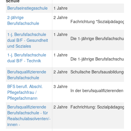
Schule
Berufseinstiegsschule
1 Jahre
2-jährige
2 Jahre
Fachrichtung "Sozialpädagogik"
Berufsfachschule
1-j. Berufsfachschule
1 Jahre
Die 1-jährige Berufsfachschule du
dual B/F - Gesundheit
und Soziales
1-j. Berufsfachschule
1 Jahre
Die 1-jährige Berufsfachschule du
dual B/F - Technik
Berufsqualifizierende
2 Jahre
Schulische Berufsausbildungen: 
Berufsfachschule
BFS berufl. Abschl.
3 Jahre
In der berufsqualifizierenden Be
Pflegefachfrau /
Pflegefachmann
Berufsqualifizierende
2 Jahre
Fachrichtung: Sozialpädagogisch
Berufsfachschule - für
Realschulabsolventen/-
innen -