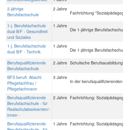
2-jährige
2 Jahre
Fachrichtung "Sozialpädagogik"
Berufsfachschule
1-j. Berufsfachschule
1 Jahre
Die 1-jährige Berufsfachschule du
dual B/F - Gesundheit
und Soziales
1-j. Berufsfachschule
1 Jahre
Die 1-jährige Berufsfachschule du
dual B/F - Technik
Berufsqualifizierende
2 Jahre
Schulische Berufsausbildungen: 
Berufsfachschule
BFS berufl. Abschl.
3 Jahre
In der berufsqualifizierenden Be
Pflegefachfrau /
Pflegefachmann
Berufsqualifizierende
2 Jahre
Fachrichtung: Sozialpädagogisch
Berufsfachschule - für
Realschulabsolventen/-
innen -
Berufsqualifizierende
1 Jahre
Fachrichtung: Sozialpädagogisch
Berufsfachschule - für