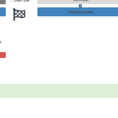
…mein Ziel
e