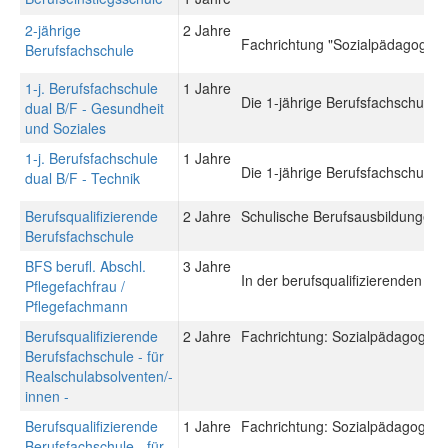
2-jährige
2 Jahre
Fachrichtung "Sozialpädagogik"
Berufsfachschule
1-j. Berufsfachschule
1 Jahre
Die 1-jährige Berufsfachschule du
dual B/F - Gesundheit
und Soziales
1-j. Berufsfachschule
1 Jahre
Die 1-jährige Berufsfachschule du
dual B/F - Technik
Berufsqualifizierende
2 Jahre
Schulische Berufsausbildungen: 
Berufsfachschule
BFS berufl. Abschl.
3 Jahre
In der berufsqualifizierenden Be
Pflegefachfrau /
Pflegefachmann
Berufsqualifizierende
2 Jahre
Fachrichtung: Sozialpädagogisch
Berufsfachschule - für
Realschulabsolventen/-
innen -
Berufsqualifizierende
1 Jahre
Fachrichtung: Sozialpädagogisch
Berufsfachschule - für