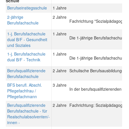
Schule
Berufseinstiegsschule
1 Jahre
2-jährige
2 Jahre
Fachrichtung "Sozialpädagogik"
Berufsfachschule
1-j. Berufsfachschule
1 Jahre
Die 1-jährige Berufsfachschule du
dual B/F - Gesundheit
und Soziales
1-j. Berufsfachschule
1 Jahre
Die 1-jährige Berufsfachschule du
dual B/F - Technik
Berufsqualifizierende
2 Jahre
Schulische Berufsausbildungen: 
Berufsfachschule
BFS berufl. Abschl.
3 Jahre
In der berufsqualifizierenden Be
Pflegefachfrau /
Pflegefachmann
Berufsqualifizierende
2 Jahre
Fachrichtung: Sozialpädagogisch
Berufsfachschule - für
Realschulabsolventen/-
innen -