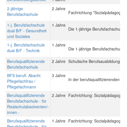
2-jährige
2 Jahre
Fachrichtung "Sozialpädagogik"
Berufsfachschule
1-j. Berufsfachschule
1 Jahre
Die 1-jährige Berufsfachschule du
dual B/F - Gesundheit
und Soziales
1-j. Berufsfachschule
1 Jahre
Die 1-jährige Berufsfachschule du
dual B/F - Technik
Berufsqualifizierende
2 Jahre
Schulische Berufsausbildungen: 
Berufsfachschule
BFS berufl. Abschl.
3 Jahre
In der berufsqualifizierenden Be
Pflegefachfrau /
Pflegefachmann
Berufsqualifizierende
2 Jahre
Fachrichtung: Sozialpädagogisch
Berufsfachschule - für
Realschulabsolventen/-
innen -
Berufsqualifizierende
1 Jahre
Fachrichtung: Sozialpädagogisch
Berufsfachschule - für