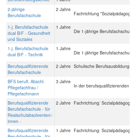
2-jährige
2 Jahre
Fachrichtung "Sozialpädagogik"
Berufsfachschule
1-j. Berufsfachschule
1 Jahre
Die 1-jährige Berufsfachschule du
dual B/F - Gesundheit
und Soziales
1-j. Berufsfachschule
1 Jahre
Die 1-jährige Berufsfachschule du
dual B/F - Technik
Berufsqualifizierende
2 Jahre
Schulische Berufsausbildungen: 
Berufsfachschule
BFS berufl. Abschl.
3 Jahre
In der berufsqualifizierenden Be
Pflegefachfrau /
Pflegefachmann
Berufsqualifizierende
2 Jahre
Fachrichtung: Sozialpädagogisch
Berufsfachschule - für
Realschulabsolventen/-
innen -
Berufsqualifizierende
1 Jahre
Fachrichtung: Sozialpädagogisch
Berufsfachschule - für