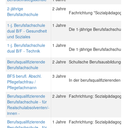
2-jährige
2 Jahre
Fachrichtung "Sozialpädagogik"
Berufsfachschule
1-j. Berufsfachschule
1 Jahre
Die 1-jährige Berufsfachschule du
dual B/F - Gesundheit
und Soziales
1-j. Berufsfachschule
1 Jahre
Die 1-jährige Berufsfachschule du
dual B/F - Technik
Berufsqualifizierende
2 Jahre
Schulische Berufsausbildungen: 
Berufsfachschule
BFS berufl. Abschl.
3 Jahre
In der berufsqualifizierenden Be
Pflegefachfrau /
Pflegefachmann
Berufsqualifizierende
2 Jahre
Fachrichtung: Sozialpädagogisch
Berufsfachschule - für
Realschulabsolventen/-
innen -
Berufsqualifizierende
1 Jahre
Fachrichtung: Sozialpädagogisch
Berufsfachschule - für