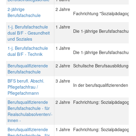
2-jährige
2 Jahre
Fachrichtung "Sozialpädagogik"
Berufsfachschule
1-j. Berufsfachschule
1 Jahre
Die 1-jährige Berufsfachschule du
dual B/F - Gesundheit
und Soziales
1-j. Berufsfachschule
1 Jahre
Die 1-jährige Berufsfachschule du
dual B/F - Technik
Berufsqualifizierende
2 Jahre
Schulische Berufsausbildungen: 
Berufsfachschule
BFS berufl. Abschl.
3 Jahre
In der berufsqualifizierenden Be
Pflegefachfrau /
Pflegefachmann
Berufsqualifizierende
2 Jahre
Fachrichtung: Sozialpädagogisch
Berufsfachschule - für
Realschulabsolventen/-
innen -
Berufsqualifizierende
1 Jahre
Fachrichtung: Sozialpädagogisch
Berufsfachschule - für