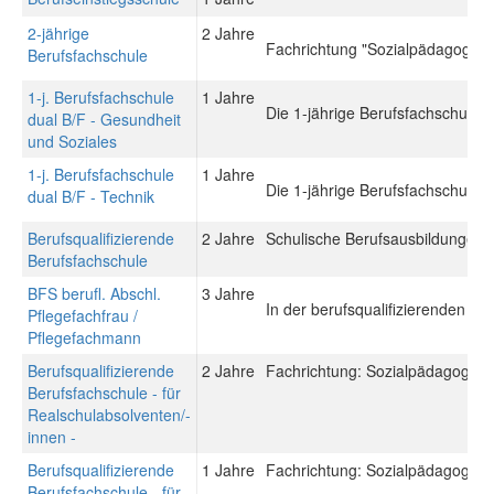
2-jährige
2 Jahre
Fachrichtung "Sozialpädagogik"
Berufsfachschule
1-j. Berufsfachschule
1 Jahre
Die 1-jährige Berufsfachschule du
dual B/F - Gesundheit
und Soziales
1-j. Berufsfachschule
1 Jahre
Die 1-jährige Berufsfachschule du
dual B/F - Technik
Berufsqualifizierende
2 Jahre
Schulische Berufsausbildungen: 
Berufsfachschule
BFS berufl. Abschl.
3 Jahre
In der berufsqualifizierenden Be
Pflegefachfrau /
Pflegefachmann
Berufsqualifizierende
2 Jahre
Fachrichtung: Sozialpädagogisch
Berufsfachschule - für
Realschulabsolventen/-
innen -
Berufsqualifizierende
1 Jahre
Fachrichtung: Sozialpädagogisch
Berufsfachschule - für